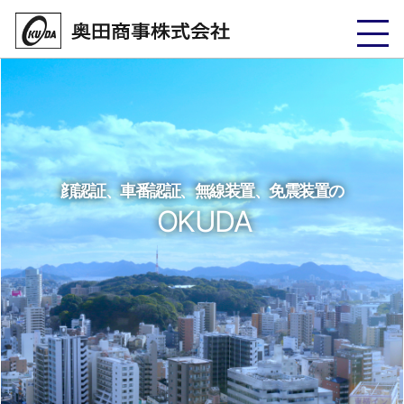
顔認証、車番認証、無線装置、免震装置の
OKUDA